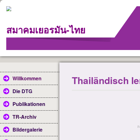
สมาคม
เยอรมัน
-
ไทย
Thailändisch l
Willkommen
Die DTG
Publikationen
TR-Archiv
F
Bildergalerie