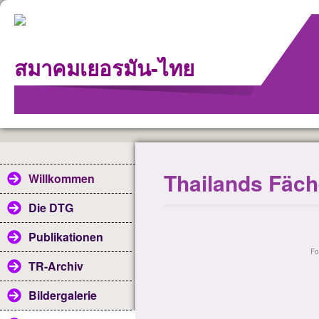
สมาคม
เยอรมัน
-
ไทย
Thailands Fäch
Willkommen
Die DTG
Publikationen
Fo
TR-Archiv
Bildergalerie